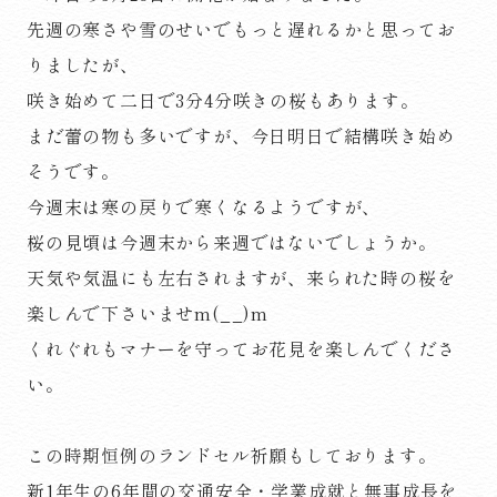
先週の寒さや雪のせいでもっと遅れるかと思ってお
りましたが、
咲き始めて二日で3分4分咲きの桜もあります。
まだ蕾の物も多いですが、今日明日で結構咲き始め
そうです。
今週末は寒の戻りで寒くなるようですが、
桜の見頃は今週末から来週ではないでしょうか。
天気や気温にも左右されますが、来られた時の桜を
楽しんで下さいませm(__)m
くれぐれもマナーを守ってお花見を楽しんでくださ
い。
この時期恒例のランドセル祈願もしております。
新1年生の6年間の交通安全・学業成就と無事成長を