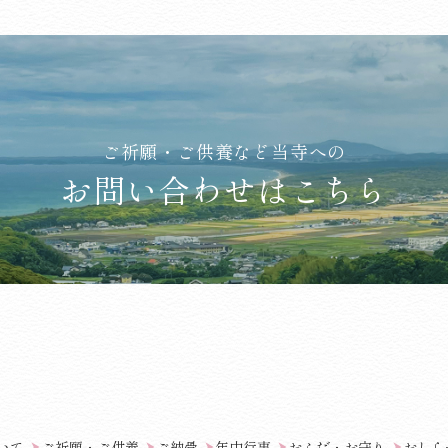
ご祈願・ご供養など当寺への
お問い合わせはこちら
am
いて
ご祈願・ご供養
ご納骨
年中行事
おふだ・お守り
おしら