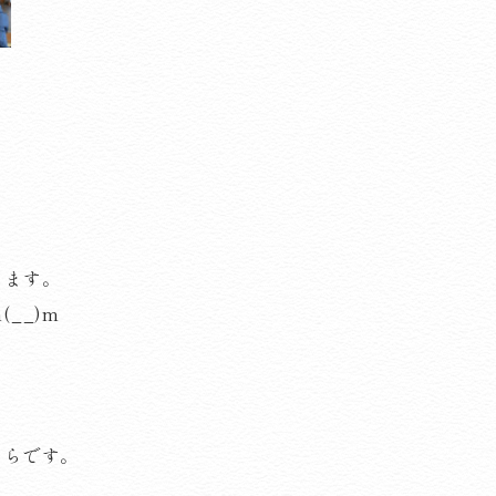
てます。
__)m
さらです。