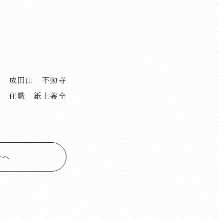
成田山 不動寺
住職 紙上義全
せへ