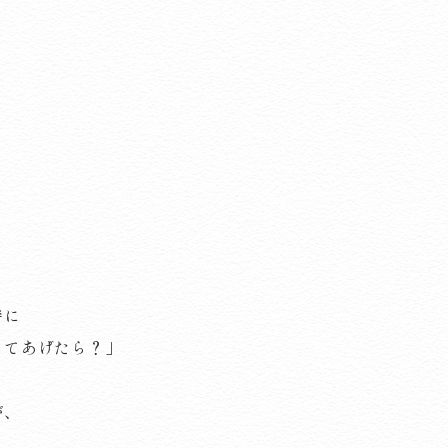
時に
してあげたら？」
が、