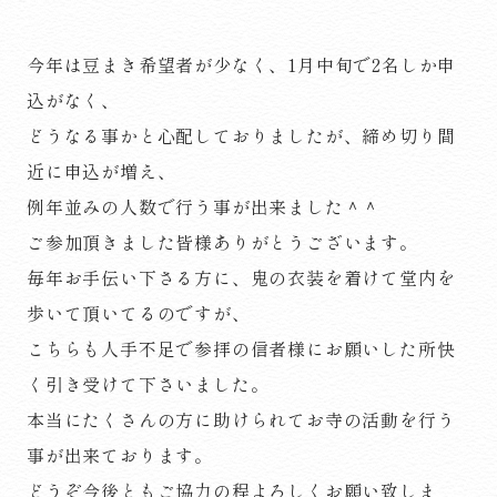
今年は豆まき希望者が少なく、1月中旬で2名しか申
込がなく、
どうなる事かと心配しておりましたが、締め切り間
近に申込が増え、
例年並みの人数で行う事が出来ました＾＾
ご参加頂きました皆様ありがとうございます。
毎年お手伝い下さる方に、鬼の衣装を着けて堂内を
歩いて頂いてるのですが、
こちらも人手不足で参拝の信者様にお願いした所快
く引き受けて下さいました。
本当にたくさんの方に助けられてお寺の活動を行う
事が出来ております。
どうぞ今後ともご協力の程よろしくお願い致しま