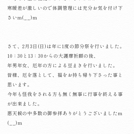
寒暖差が激しいので体調管理には充分お気を付け下
さいm(__)m
さて、2月3日(日)は年に1度の節分祭を行いました。
10：30と13：30からの大護摩祈願の後、
年男年女、厄年の方による豆まきを行いました。
皆様、厄を落として、福をお持ち帰り下さった事と
思います。
今年も怪我をされる方も無く無事に行事を終える事
が出来ました。
悪天候の中多数の御参拝ありがとうございましたm
(__)m