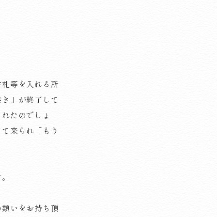
古札等を入れる所
焼き」が終了して
られたのでしょ
って来られ「もう
」
す。
の類いをお持ち頂