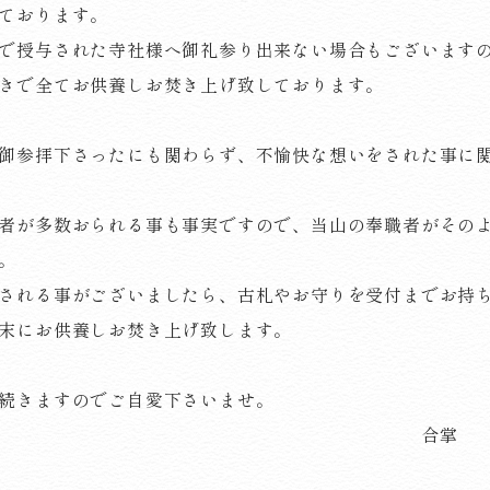
ております。
で授与された寺社様へ御礼参り出来ない場合もございます
きで全てお供養しお焚き上げ致しております。
御参拝下さったにも関わらず、不愉快な想いをされた事に
者が多数おられる事も事実ですので、当山の奉職者がその
。
される事がございましたら、古札やお守りを受付までお持
末にお供養しお焚き上げ致します。
続きますのでご自愛下さいませ。
合掌