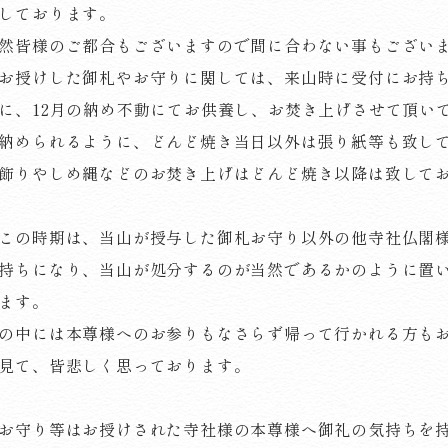
しております。
然皆様のご都合もございますので間に合わない事もござい
お授けした御札やお守りに関しては、来山時に受付にお持ち
に、12月の納め不動にてお供養し、お焚き上げさせて頂い
納められるように、どんど焼き当日以外は張り紙等も致し
飾りやしめ縄などのお焚き上げはどんど焼き以降は致して
この時期は、当山が授与した御札お守り以外の他寺社仏閣
持ちになり、当山が処分するのが当然であるかのように置
ます。
の中には本尊様へのお参りもなさらず帰って行かれる方も
見て、皆悲しく思っております。
お守り等はお授けされた寺社様の本尊様へ御礼の気持ちを