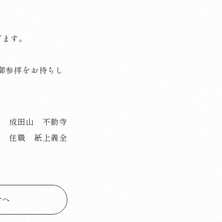
。
げます。
の御参拝をお待ちし
成田山 不動寺
住職 紙上義全
せへ