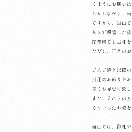
くようにお願いは
しかしながら、当
ですから、当山で
ちらで保管した後
閉堂時でも古札を
ただし、正月のお
どんど焼き以降の
月用のお飾りをお
多くお見受け致し
また、それらの方
そういったお姿を
当山では、御札や