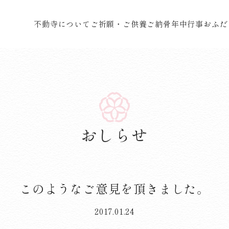
不動寺について
ご祈願・ご供養
ご納骨
年中行事
おふだ
おしらせ
このようなご意見を頂きました。
2017.01.24